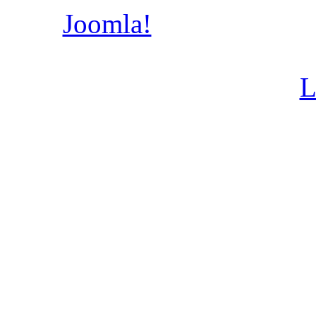
Joomla!
- бесплатное
распространяемое по 
L
Copyright 2011 http://www.