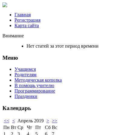
Главная
Регистрация
Карта сайта
Внимание
Нет статей за этот период времени
Меню
Учащимся
Родителям
Методическая копилка
В помощь учителю
Программирование
Праздники
Календарь
<<
<
Апрель 2019
>
>>
Пн
Вт
Ср
Чт
Пт
Сб
Вс
1
2
3
4
5
6
7